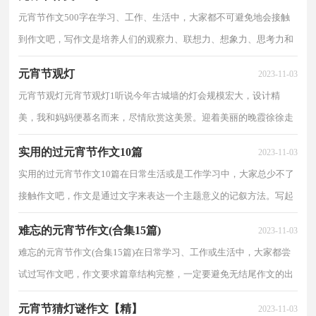
元宵节作文500字在学习、工作、生活中，大家都不可避免地会接触
到作文吧，写作文是培养人们的观察力、联想力、想象力、思考力和
记忆力的重要手段。那么问题来了，到底应如何写一...
元宵节观灯
2023-11-03
元宵节观灯元宵节观灯1听说今年古城墙的灯会规模宏大，设计精
美，我和妈妈便慕名而来，尽情欣赏这美景。迎着美丽的晚霞徐徐走
上城墙，我心里不禁暗想：我终于又可以大饱眼福了！我走在...
实用的过元宵节作文10篇
2023-11-03
实用的过元宵节作文10篇在日常生活或是工作学习中，大家总少不了
接触作文吧，作文是通过文字来表达一个主题意义的记叙方法。写起
作文来就毫无头绪？下面是小编为大家收集的过元宵...
难忘的元宵节作文(合集15篇)
2023-11-03
难忘的元宵节作文(合集15篇)在日常学习、工作或生活中，大家都尝
试过写作文吧，作文要求篇章结构完整，一定要避免无结尾作文的出
现。那么，怎么去写作文呢？以下是小编帮大家整理的难...
元宵节猜灯谜作文【精】
2023-11-03