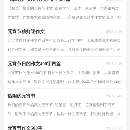
【精选】快乐的元宵节作文4篇在学习、工作、生活中，大家都写过
作文吧，作文要求篇章结构完整，一定要避免无结尾作文的出现。相
信写作文是一个让许多人都头痛的问题，下面是小编为...
元宵节猜灯迷作文
2023-11-03
元宵节猜灯迷作文在日常生活或是工作学习中，大家或多或少都会接
触过作文吧，作文是一种言语活动，具有高度的综合性和创造性。还
是对作文一筹莫展吗？以下是小编帮大家整理的元宵节...
元宵节日的作文400字四篇
2023-11-03
元宵节日的作文400字四篇在平日的学习、工作和生活里，大家都有
写作文的经历，对作文很是熟悉吧，作文根据体裁的不同可以分为记
叙文、说明文、应用文、议论文。那么问题来了，到底...
热闹的元宵节
2023-11-03
热闹的元宵节热闹的元宵节1盼星星，盼月亮，总算是盼到了元宵
节，盼到了个热闹的元宵节，别具一格的元宵节。我们吃过晚饭，来
到休闲广场，欣赏休闲广场元宵节别具一格的夜景；观赏壮观的...
元宵节作文500字
2023-11-03