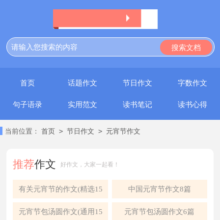
首页
话题作文
节日作文
字数作文
句子语录
实用范文
读书笔记
读书心得
>
>
当前位置：
首页
节日作文
元宵节作文
推荐
作文
好作文，大家一起看！
有关元宵节的作文(精选15
中国元宵节作文8篇
篇)
元宵节包汤圆作文(通用15
元宵节包汤圆作文6篇