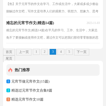
【热】关于元宵节的作文在学习、工作或生活中，大家或多或少都会
接触过作文吧，写作文是培养人们的观察力、联想力、想象力、思考
力和记忆力的重要手段。那要怎么写好作文呢？下面...
难忘的元宵节作文(精选14篇)
2023-11-03
难忘的元宵节作文(精选14篇)在平凡的学习、工作、生活中，大家总
免不了要接触或使用作文吧，通过作文可以把我们那些零零散散的思
想，聚集在一块。你知道作文怎样才能写的好吗？以下...
1
2
3
4
5
首页
上一页
下一页
尾页
热门推荐
元宵节做元宵作文(15篇)
1
精选过元宵节作文合集8篇
2
精选元宵节作文10篇
3