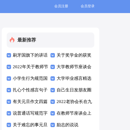
会员注册
会员登录
最新推荐
刷牙国旗下的讲话
关于奖学金的获奖
稿范文（精选10
2022年关于教师节
感言
大学教师节座谈会
篇）
的讲话稿（精选10
小学生行为规范国
经典讲话稿范文
大学毕业感言精选
篇）
旗下讲话稿范文
扎心个性感言句子
（通用7篇）
15篇
自己生日发朋友圈
（通用8篇）
汇总（通用100
有关元旦作文四篇
简短文案（精选
2022老协会长在九
句）
说普通话写规范字
105句）
九重阳节讲话稿
在教师节座谈会上
国旗下讲话稿范文
关于难忘的事元旦
（通用10篇）
的经典讲话稿范文
励志的说说