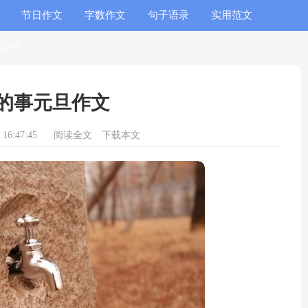
节日作文
字数作文
句子语录
实用范文
心得
的事元旦作文
16:47:45
阅读全文
下载本文