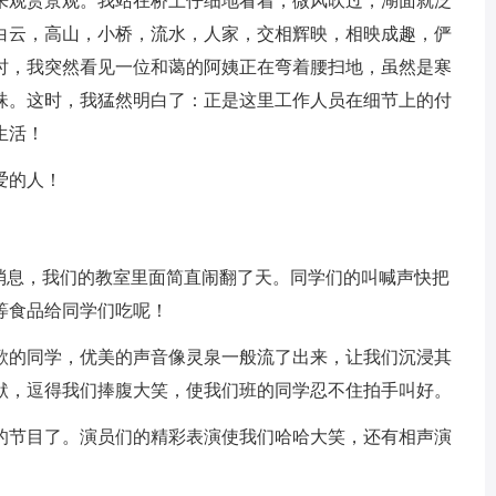
来观赏景观。我站在桥上仔细地看着，微风吹过，湖面就泛
白云，高山，小桥，流水，人家，交相辉映，相映成趣，俨
时，我突然看见一位和蔼的阿姨正在弯着腰扫地，虽然是寒
珠。这时，我猛然明白了：正是这里工作人员在细节上的付
生活！
爱的人！
个消息，我们的教室里面简直闹翻了天。同学们的叫喊声快把
等食品给同学们吃呢！
歌的同学，优美的声音像灵泉一般流了出来，让我们沉浸其
默，逗得我们捧腹大笑，使我们班的同学忍不住拍手叫好。
的节目了。演员们的精彩表演使我们哈哈大笑，还有相声演