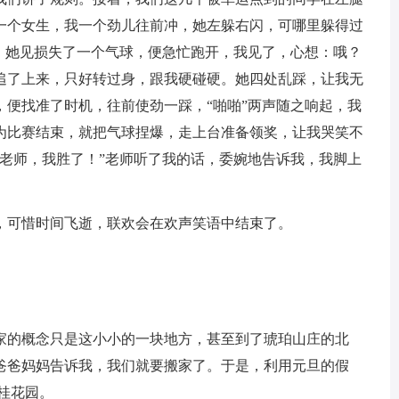
一个女生，我一个劲儿往前冲，她左躲右闪，可哪里躲得过
个。她见损失了一个气球，便急忙跑开，我见了，心想：哦？
追了上来，只好转过身，跟我硬碰硬。她四处乱踩，让我无
，便找准了时机，往前使劲一踩，“啪啪”两声随之响起，我
为比赛结束，就把气球捏爆，走上台准备领奖，让我哭笑不
“老师，我胜了！”老师听了我的话，委婉地告诉我，我脚上
，可惜时间飞逝，联欢会在欢声笑语中结束了。
家的概念只是这小小的一块地方，甚至到了琥珀山庄的北
爸爸妈妈告诉我，我们就要搬家了。于是，利用元旦的假
桂花园。