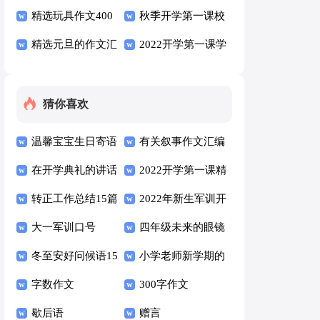
（精选6篇）
作文三篇
精选玩具作文400
（精选10篇）
秋季开学第一课校
字7篇
精选元旦的作文汇
长精彩讲话稿范文
2022开学第一课学
编五篇
（通用6篇）
生心得800字（精
选6篇）
猜你喜欢
温馨宝宝生日寄语
有关叙事作文汇编
（通用30句）
在开学典礼的讲话
五篇
2022开学第一课精
稿（通用7篇）
转正工作总结15篇
彩讲话稿（通用5
2022年新生军训开
大一军训口号
篇）
营仪式校长讲话稿
四年级未来的眼镜
冬至安好问候语15
（通用12篇）
作文三篇
小学老师新学期的
篇
字数作文
发言稿范文（通用
300字作文
歇后语
5篇）
赠言