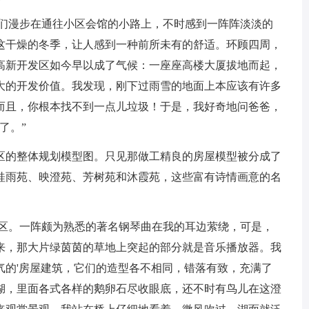
我们漫步在通往小区会馆的小路上，不时感到一阵阵淡淡的
这干燥的冬季，让人感到一种前所未有的舒适。环顾四周，
高新开发区如今早以成了气候：一座座高楼大厦拔地而起，
大的开发价值。我发现，刚下过雨雪的地面上本应该有许多
而且，你根本找不到一点儿垃圾！于是，我好奇地问爸爸，
了。”
区的整体规划模型图。只见那做工精良的房屋模型被分成了
桂雨苑、映澄苑、芳树苑和沐霞苑，这些富有诗情画意的名
小区。一阵颇为熟悉的著名钢琴曲在我的耳边萦绕，可是，
来，那大片绿茵茵的草地上突起的部分就是音乐播放器。我
气的'房屋建筑，它们的造型各不相同，错落有致，充满了
湖，里面各式各样的鹅卵石尽收眼底，还不时有鸟儿在这澄