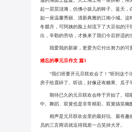
澈的湖面上盘旋。人工湖上有一座拱桥，用
起一层层涟漪，仿佛小孩儿的眸子。蓝天，
如一座温馨秀丽、清新典雅的江南小城。这
冬腊月，可阿姨的脸上却流下了大豆似的汗
出，辛勤的劳动，才换来了我们今后舒适的
我爱我的新家，更爱为它付出努力的可
难忘的事元旦作文 篇3
“我们班要开元旦联欢会了！”听到这
房子给震碎了。听说，好像还有糖果、瓜子
期待已久的元旦联欢会终于开始了。唱
中。舞蹈、双簧也是非常精彩。双簧搞笑幽
相声是元旦联欢会里的最好玩、最有趣
员的三言两语就逗得我差一点笑掉大牙。