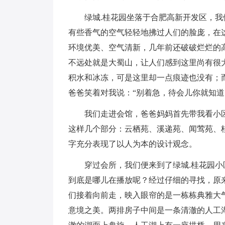
绿城.桂花园坐落于合肥高新开发区，
有些香气的空气轻轻地拂过人们的脸庞，在
环境优美、空气清新，几年前还破破烂烂的
不远处就是大蜀山，让人们感到这里尚有很
积水和冰冻，可是这里却一点痕迹也没有；
爸爸笑着对我说：“别着急，待会儿你就知道
我们走进会馆，爸爸妈妈首先带我看小
这样几个部分：云栖苑、溪递苑、闻莺苑、
字充分表现了以人为本的设计观念。
穿过会所，我们便来到了绿城.桂花园
到底是哪儿在播放呢？经过仔细的寻找，原
们接着向前走，映入眼帘的是一栋栋典雅大
意境之美。两排房子中间是一条清澈的人工