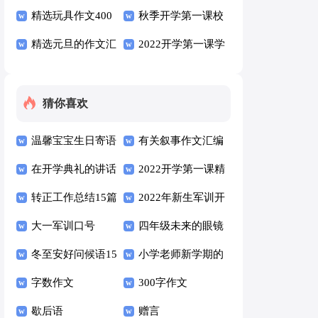
（精选6篇）
作文三篇
精选玩具作文400
（精选10篇）
秋季开学第一课校
字7篇
精选元旦的作文汇
长精彩讲话稿范文
2022开学第一课学
编五篇
（通用6篇）
生心得800字（精
选6篇）
猜你喜欢
温馨宝宝生日寄语
有关叙事作文汇编
（通用30句）
在开学典礼的讲话
五篇
2022开学第一课精
稿（通用7篇）
转正工作总结15篇
彩讲话稿（通用5
2022年新生军训开
大一军训口号
篇）
营仪式校长讲话稿
四年级未来的眼镜
冬至安好问候语15
（通用12篇）
作文三篇
小学老师新学期的
篇
字数作文
发言稿范文（通用
300字作文
歇后语
5篇）
赠言