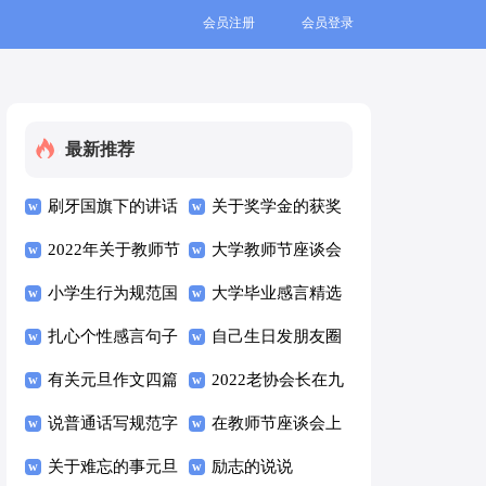
会员注册
会员登录
最新推荐
刷牙国旗下的讲话
关于奖学金的获奖
稿范文（精选10
2022年关于教师节
感言
大学教师节座谈会
篇）
的讲话稿（精选10
小学生行为规范国
经典讲话稿范文
大学毕业感言精选
篇）
旗下讲话稿范文
扎心个性感言句子
（通用7篇）
15篇
自己生日发朋友圈
（通用8篇）
汇总（通用100
有关元旦作文四篇
简短文案（精选
2022老协会长在九
句）
说普通话写规范字
105句）
九重阳节讲话稿
在教师节座谈会上
国旗下讲话稿范文
关于难忘的事元旦
（通用10篇）
的经典讲话稿范文
励志的说说