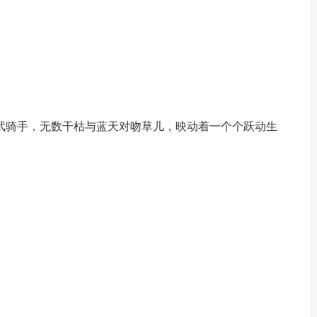
武骑手，无数干枯与蓝天对吻草儿，映动着一个个跃动生