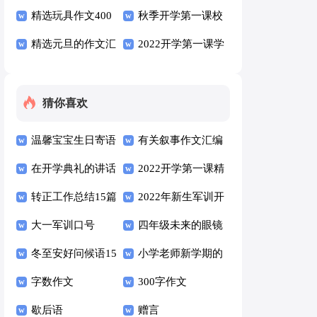
（精选6篇）
作文三篇
精选玩具作文400
（精选10篇）
秋季开学第一课校
字7篇
精选元旦的作文汇
长精彩讲话稿范文
2022开学第一课学
编五篇
（通用6篇）
生心得800字（精
选6篇）
猜你喜欢
温馨宝宝生日寄语
有关叙事作文汇编
（通用30句）
在开学典礼的讲话
五篇
2022开学第一课精
稿（通用7篇）
转正工作总结15篇
彩讲话稿（通用5
2022年新生军训开
大一军训口号
篇）
营仪式校长讲话稿
四年级未来的眼镜
冬至安好问候语15
（通用12篇）
作文三篇
小学老师新学期的
篇
字数作文
发言稿范文（通用
300字作文
歇后语
5篇）
赠言