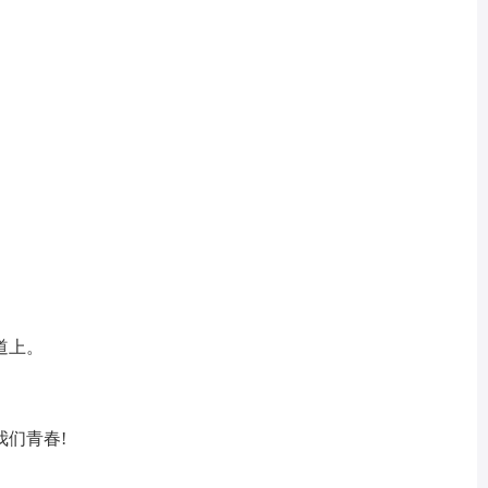
道上。
们青春!