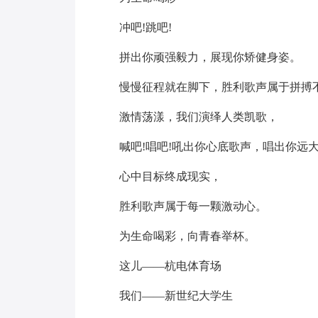
冲吧!跳吧!
拼出你顽强毅力，展现你矫健身姿。
慢慢征程就在脚下，胜利歌声属于拼搏
激情荡漾，我们演绎人类凯歌，
喊吧!唱吧!吼出你心底歌声，唱出你远
心中目标终成现实，
胜利歌声属于每一颗激动心。
为生命喝彩，向青春举杯。
这儿——杭电体育场
我们——新世纪大学生