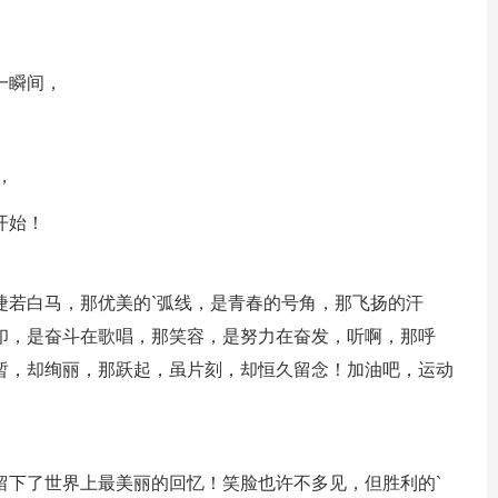
一瞬间，
，
开始！
捷若白马，那优美的`弧线，是青春的号角，那飞扬的汗
印，是奋斗在歌唱，那笑容，是努力在奋发，听啊，那呼
暂，却绚丽，那跃起，虽片刻，却恒久留念！加油吧，运动
留下了世界上最美丽的回忆！笑脸也许不多见，但胜利的`