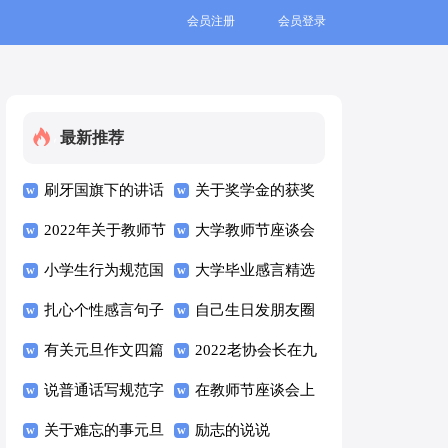
会员注册
会员登录
最新推荐
刷牙国旗下的讲话
关于奖学金的获奖
稿范文（精选10
2022年关于教师节
感言
大学教师节座谈会
篇）
的讲话稿（精选10
小学生行为规范国
经典讲话稿范文
大学毕业感言精选
篇）
旗下讲话稿范文
扎心个性感言句子
（通用7篇）
15篇
自己生日发朋友圈
（通用8篇）
汇总（通用100
有关元旦作文四篇
简短文案（精选
2022老协会长在九
句）
说普通话写规范字
105句）
九重阳节讲话稿
在教师节座谈会上
国旗下讲话稿范文
关于难忘的事元旦
（通用10篇）
的经典讲话稿范文
励志的说说