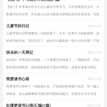
【热门】中考满分作文汇总八篇在日常学习、工作抑或是生活中，大
家都写过作文吧，作文是人们以书面形式表情达意的言语活动。写起
作文来就毫无头绪？下面是小编为大家整理的中考满...
儿童节的日记
2023-11-03
儿童节的日记即将要到一天的结尾了，今天一定有不少的收获吧，是
时候写好总结，写好日记了。好的日记都具备一些什么特点呢？下面
是小编收集整理的儿童节的日记，欢迎阅读，希望大家能够...
快乐的一天周记
2023-11-03
快乐的一天周记时光匆匆，一个星期已经结束了，一周的经历，可以
助长我们的阅历，现在的你想必不是在写周记，就是在准备写周记
吧。什么样的周记才是好的周记呢？以下是小编为大家整理的...
简爱读书心得
2023-11-03
简爱读书心得有了一些收获以后，不如来好好地做个总结，写一篇心
得体会，这么做能够提升我们的书面表达能力。应该怎么写才合适
呢？以下是小编为大家整理的简爱读书心得，仅供参考，希望...
红楼梦读书心得(汇编15篇)
2023-11-03