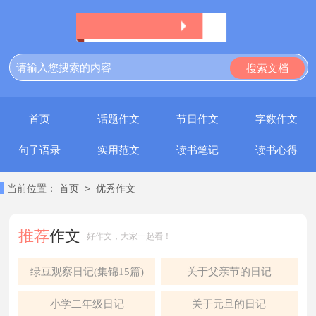
首页
话题作文
节日作文
字数作文
句子语录
实用范文
读书笔记
读书心得
>
当前位置：
首页
优秀作文
推荐
作文
好作文，大家一起看！
绿豆观察日记(集锦15篇)
关于父亲节的日记
小学二年级日记
关于元旦的日记