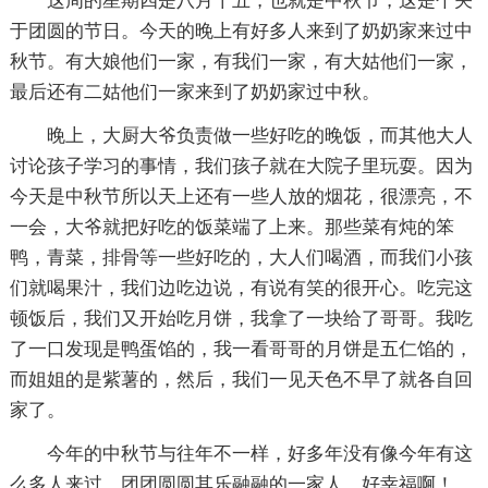
这周的星期四是八月十五，也就是中秋节，这是个关
于团圆的节日。今天的晚上有好多人来到了奶奶家来过中
秋节。有大娘他们一家，有我们一家，有大姑他们一家，
最后还有二姑他们一家来到了奶奶家过中秋。
晚上，大厨大爷负责做一些好吃的晚饭，而其他大人
讨论孩子学习的事情，我们孩子就在大院子里玩耍。因为
今天是中秋节所以天上还有一些人放的烟花，很漂亮，不
一会，大爷就把好吃的饭菜端了上来。那些菜有炖的笨
鸭，青菜，排骨等一些好吃的，大人们喝酒，而我们小孩
们就喝果汁，我们边吃边说，有说有笑的很开心。吃完这
顿饭后，我们又开始吃月饼，我拿了一块给了哥哥。我吃
了一口发现是鸭蛋馅的，我一看哥哥的月饼是五仁馅的，
而姐姐的是紫薯的，然后，我们一见天色不早了就各自回
家了。
今年的中秋节与往年不一样，好多年没有像今年有这
么多人来过，团团圆圆其乐融融的一家人，好幸福啊！