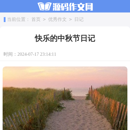
>
>
当前位置：
首页
优秀作文
日记
快乐的中秋节日记
时间：2024-07-17 23:14:11