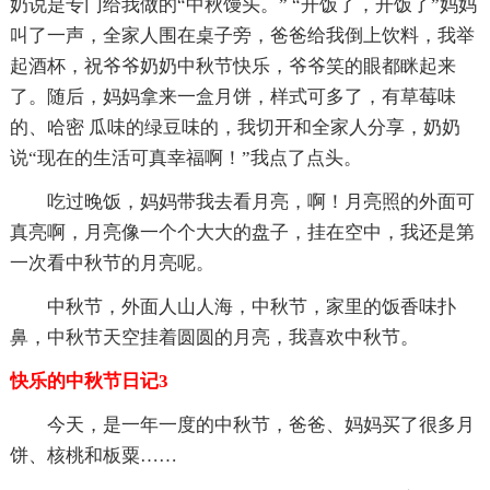
奶说是专门给我做的“中秋馒头。” “开饭了，开饭了”妈妈
叫了一声，全家人围在桌子旁，爸爸给我倒上饮料，我举
起酒杯，祝爷爷奶奶中秋节快乐，爷爷笑的眼都眯起来
了。随后，妈妈拿来一盒月饼，样式可多了，有草莓味
的、哈密 瓜味的绿豆味的，我切开和全家人分享，奶奶
说“现在的生活可真幸福啊！”我点了点头。
吃过晚饭，妈妈带我去看月亮，啊！月亮照的外面可
真亮啊，月亮像一个个大大的盘子，挂在空中，我还是第
一次看中秋节的月亮呢。
中秋节，外面人山人海，中秋节，家里的饭香味扑
鼻，中秋节天空挂着圆圆的月亮，我喜欢中秋节。
快乐的中秋节日记3
今天，是一年一度的中秋节，爸爸、妈妈买了很多月
饼、核桃和板粟……