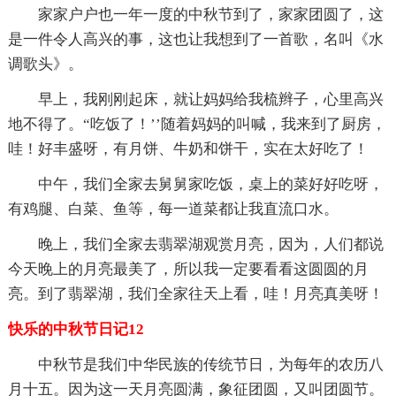
家家户户也一年一度的中秋节到了，家家团圆了，这
是一件令人高兴的事，这也让我想到了一首歌，名叫《水
调歌头》。
早上，我刚刚起床，就让妈妈给我梳辫子，心里高兴
地不得了。“吃饭了！’’随着妈妈的叫喊，我来到了厨房，
哇！好丰盛呀，有月饼、牛奶和饼干，实在太好吃了！
中午，我们全家去舅舅家吃饭，桌上的菜好好吃呀，
有鸡腿、白菜、鱼等，每一道菜都让我直流口水。
晚上，我们全家去翡翠湖观赏月亮，因为，人们都说
今天晚上的月亮最美了，所以我一定要看看这圆圆的月
亮。到了翡翠湖，我们全家往天上看，哇！月亮真美呀！
快乐的中秋节日记12
中秋节是我们中华民族的传统节日，为每年的农历八
月十五。因为这一天月亮圆满，象征团圆，又叫团圆节。