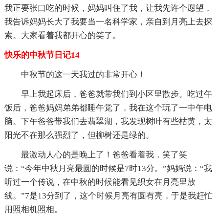
我正要张口吃的时候，妈妈叫住了我，让我先许个愿望，
我告诉妈妈长大了我要当一名科学家，亲自到月亮上去探
索。大家看着我都开心的笑了。
快乐的中秋节日记14
中秋节的这一天我过的非常开心！
早上我起床后，爸爸就带我们到小区里散步。吃过午
饭后，爸爸妈妈弟弟都睡午觉了，我在这个玩了一中午电
脑。下午爸爸带我们去翡翠湖，我发现树叶有些枯黄，太
阳光不在那么强烈了，但柳树还是绿的。
最激动人心的是晚上了！爸爸看着我，笑了笑
说：“今年中秋月亮最圆的时候是7时13分。”妈妈说：“我
听过一个传说，在中秋的时候能看见织女在月亮里放
线。”7是13分到了，这个时候月亮有圆有亮，于是我赶忙
用照相机照相。