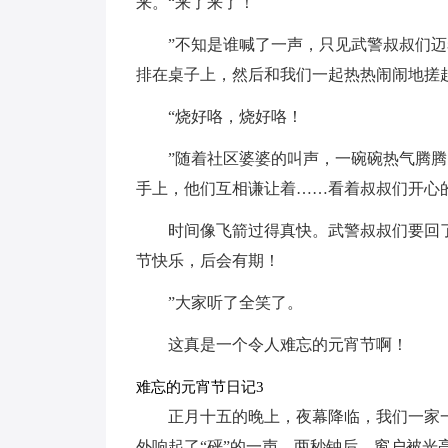
来。“来了来了！
”不知是谁喊了一声，只见武警叔叔们
排在桌子上，然后和我们一起热热闹闹地搓
“烧好咯，烧好咯！
”随着社区婆婆的叫声，一碗碗热气腾
手上，他们互相谦让着……看着叔叔们开心
时间像飞箭过得真快。武警叔叔们要回
节快乐，后会有期！
”大家听了全笑了。
这真是一个令人难忘的元宵节啊！
难忘的元宵节日记3
正月十五的晚上，夜幕降临，我们一家
外响起了“砰”的一声，两秒钟后，窗户被光