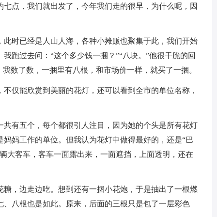
约七点，我们就出发了，今年我们走的很早，为什么呢，因
，此时已经是人山人海，各种小摊贩也聚集于此，我们开始
我跑过去问：“这个多少钱一捆？”“八块。”他很干脆的回
了。我数了数，一捆里有八根，和市场价一样，就买了一捆。
，不仅能欣赏到美丽的花灯，还可以看到全市的单位名称，
一共有五个，每个都很引人注目，因为她的个头是所有花灯
是妈妈工作的单位。但我认为花灯中做得最好的，还是“巴
一辆大客车，客车一面露出来，一面遮挡，上面透明，还在
花糖，边走边吃。想到还有一捆小花炮，于是抽出了一根燃
七、八根也是如此。原来，后面的三根只是包了一层彩色