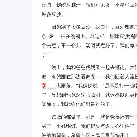
汤圆。我绞尽脑汁，想到可以做一个星球豆
许多豆沙。
因为塞了太多豆沙，封口时，豆沙都跑
条“圈”，粘在汤圆上。就这样，星球豆沙
拿去煮，不一会儿，汤圆就煮好了。我们每
了！
晚上，我和爸爸妈妈又一起去逛街。大
谜，有的围在那边看舞龙……我们随着人流
字……
大雨落。”我妹妹说：“是不是打一动
了，没想到他竟然这么聪明。就这样以此类
知如此，我就给他们出最难的了。
该做的都做了，可是，就是觉得还有什
买了一个孔明灯。我们把火点燃，心里许了
许的愿望是：希望全国人民元宵节快乐！