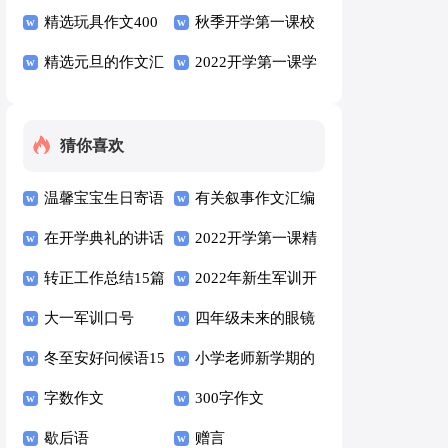
（精选6篇）
作文三篇
精选玩具作文400
（精选10篇）
秋季开学第一课校
字7篇
精选元旦的作文汇
长精彩讲话稿范文
2022开学第一课学
编五篇
（通用6篇）
生心得800字（精
选6篇）
猜你喜欢
温馨宝宝生日寄语
有关叙事作文汇编
（通用30句）
在开学典礼的讲话
五篇
2022开学第一课精
稿（通用7篇）
转正工作总结15篇
彩讲话稿（通用5
2022年新生军训开
大一军训口号
篇）
营仪式校长讲话稿
四年级未来的眼镜
冬至安好问候语15
（通用12篇）
作文三篇
小学老师新学期的
篇
字数作文
发言稿范文（通用
300字作文
歇后语
5篇）
赠言