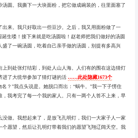
沙汤圆。我撕下一大块面粉，把它做成碗装的，往里面塞了
了出来。我只好取出一些豆沙。之后，我又用面粉做了一
汤圆诞生喽！接下来就是吃汤圆啦！赵老师把我们做好的汤圆
人盛了一碗汤圆，吃着自己亲手做的汤圆，别提有多高兴
街上到处张灯结彩，到处人山人海。人们有的围在这边猜灯
挤进了大统华参加了猜灯谜的活
……此处隐藏1673个
物名？”我点头说是。她脱口而出：“蜗牛。”我一下子愣住
推，我考完了每一个我的家人。只有一两个人答不上来，早
么没做。我想起来了，是放飞孔明灯，我们一大家子人一家
一个愿望，然后让孔明灯带着我们的愿望飞翔辽阔天空。我