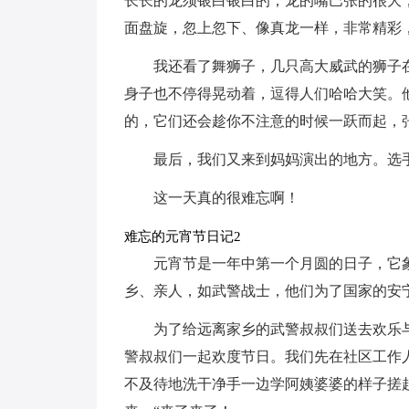
长长的龙须银白银白的，龙的嘴巴张的很大
面盘旋，忽上忽下、像真龙一样，非常精彩
我还看了舞狮子，几只高大威武的狮子
身子也不停得晃动着，逗得人们哈哈大笑。
的，它们还会趁你不注意的时候一跃而起，张
最后，我们又来到妈妈演出的地方。选
这一天真的很难忘啊！
难忘的元宵节日记2
元宵节是一年中第一个月圆的日子，它
乡、亲人，如武警战士，他们为了国家的安
为了给远离家乡的武警叔叔们送去欢乐
警叔叔们一起欢度节日。我们先在社区工作
不及待地洗干净手一边学阿姨婆婆的样子搓