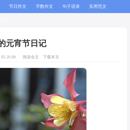
节日作文
字数作文
句子语录
实用范文
心得
的元宵节日记
05:26:09
阅读全文
下载本文