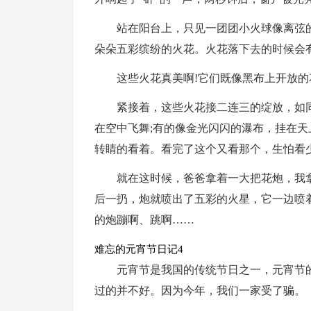
站在阳台上，只见一团团小火球像离弦
朵朵五彩缤纷的火花。火花落下去的时候会
这些火花真美啊!它们既像黑布上开放
紧接着，这些火花接二连三的绽放，如
在空中飞舞;有的像金光闪闪的瀑布，挂在天
转睛的看着。看完了这个又看那个，生怕看
就在这时候，爸爸拿着一大把花炮，我
后一扔，炮就喷出了五彩的火星，它一边喷
的炮蹦啊、跳啊……
难忘的元宵节日记4
元宵节是我国的传统节日之一，元宵节
过的并不好。因为今年，我们一家受了骗。