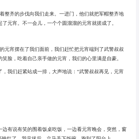
迈着整齐的步伐向我们走来。一进门，他们就把军帽整齐地
起了元宵。不一会儿，一个个圆溜溜的元宵就搓成了。
腾的元宵摆在了我们面前，我们赶忙把元宵端到了武警叔叔
的笑脸，吃着自己亲手做的元宵，我们的心里满是自豪。
了，我们赶紧站成一排，大声地说：“武警叔叔再见，元宵
一边有说有笑的围着饭桌吃饭，一边看元宵晚会，突然，窗
亮映红了，我见状后，立马丢下饭碗，跑到了阳台上。