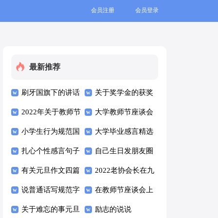
会员注册
会员登录
最新推荐
刷牙国旗下的讲话
关于奖学金的获奖
稿范文（精选10
2022年关于教师节
感言
大学教师节座谈会
篇）
的讲话稿（精选10
小学生行为规范国
经典讲话稿范文
大学毕业感言精选
篇）
旗下讲话稿范文
扎心个性感言句子
（通用7篇）
15篇
自己生日发朋友圈
（通用8篇）
汇总（通用100
有关元旦作文四篇
简短文案（精选
2022老协会长在九
句）
说普通话写规范字
105句）
九重阳节讲话稿
在教师节座谈会上
国旗下讲话稿范文
关于难忘的事元旦
（通用10篇）
的经典讲话稿范文
励志的说说