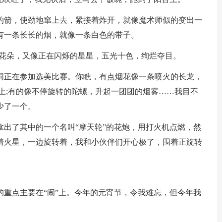
的箭，使劲地窜上去，紧接着炸开，就像魔术师似的变出一
有一条长长的烟，就像一条白色的带子。
的花朵，又像正在闪烁的星星，五光十色，绚烂夺目。
同正在参加选美比赛。你瞧，有点烟花像一条喷火的长龙，
上;有的像不停旋转的陀螺，升起一团团的烟雾……我目不
少了一个。
拿出了其中的一个名叫“摩天轮”的花炮，用打火机点燃，然
着火星，一边旋转着，我和小伙伴们开心极了，围着正旋转
的重点主要在“闹”上。今年的元宵节，令我难忘，但今年我