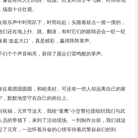
，像是在向人们问好、祝愿。巨龙时而空中飞舞、时而在地
，场面十分壮观。
在鼓乐声中时而趴下，时而站起；头随着鼓点一摇一摆的，
他们还在地上扑、跳、翻滚，有时它们的眼睛还会一眨一眨
着‘血盆大口’，真是精彩，赢得阵阵掌声。
手们个个声音响亮，获得了观众们雷鸣般的掌声。
象征着团团圆圆，和睦美好。可还有一些人却远离自己的家
宁，默默地坚守在自己的岗位上。
与祝福，元宵节这天，我校“童鹰”小交警社团组织我们与武
人员的带领下，来到了活动现场。一到制作台前，我们就迫
起了元宵，一边怀着兴奋的心情等待着武警叔叔们的到